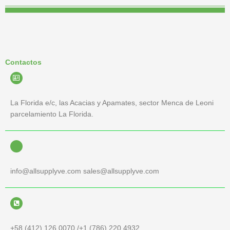
Contactos
La Florida e/c, las Acacias y Apamates, sector Menca de Leoni
parcelamiento La Florida.
info@allsupplyve.com sales@allsupplyve.com
+58 (412) 126 0070 /+1 (786) 220 4932